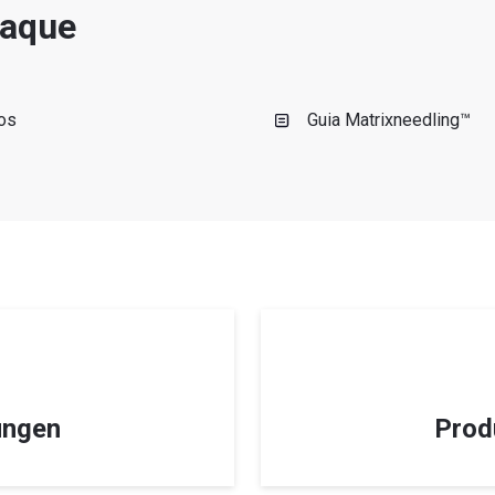
taque
sos
Guia Matrixneedling™
ungen
Prod