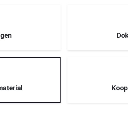
ngen
Do
aterial
Koop